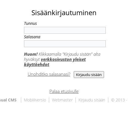
Sisäänkirjautuminen
Tunnus
Salasana
Huom!
Klikkaamalla "Kirjaudu sisään" alta
hyväksyt
verkkosivuston yleiset
käyttöehdot
.
Unohditko salasanasi?
Palaa etusivulle
sual CMS
Mobiiliversio
Webmaster
Kirjaudu sisään
© 2013 -