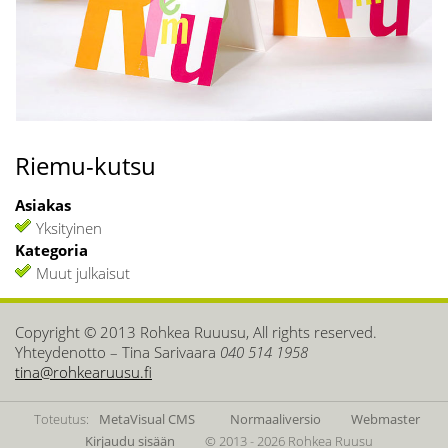
Riemu-kutsu
Asiakas
Yksityinen
Kategoria
Muut julkaisut
Copyright © 2013 Rohkea Ruuusu, All rights reserved.
Yhteydenotto – Tina Sarivaara
040 514 1958
tina@rohkearuusu.fi
Toteutus:
MetaVisual CMS
Normaaliversio
Webmaster
Kirjaudu sisään
© 2013 - 2026 Rohkea Ruusu